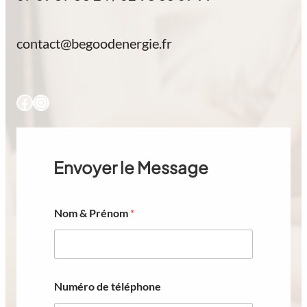
contact@begoodenergie.fr
Facebook
Instagram
Envoyer le Message
Nom & Prénom
*
*
Numéro de téléphone
t
é